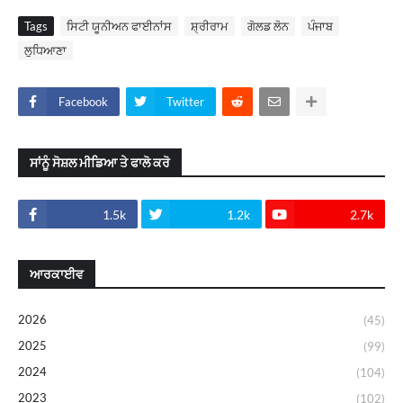
Tags
ਸਿਟੀ ਯੂਨੀਅਨ ਫਾਈਨਾਂਸ
ਸ਼੍ਰੀਰਾਮ
ਗੋਲਡ ਲੋਨ
ਪੰਜਾਬ
ਲੁਧਿਆਣਾ
Facebook
Twitter
ਸਾਂਨੂੰ ਸੋਸ਼ਲ ਮੀਡਿਆ ਤੇ ਫਾਲੋ ਕਰੋ
1.5k
1.2k
2.7k
ਆਰਕਾਈਵ
2026
(45)
2025
(99)
2024
(104)
2023
(102)