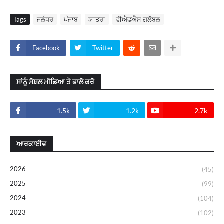
Tags
ਜਲੰਧਰ
ਪੰਜਾਬ
ਯਾਤਰਾ
ਵੀਐਫਐਸ ਗਲੋਬਲ
Facebook
Twitter
ਸਾਂਨੂੰ ਸੋਸ਼ਲ ਮੀਡਿਆ ਤੇ ਫਾਲੋ ਕਰੋ
1.5k
1.2k
2.7k
ਆਰਕਾਈਵ
2026
(45)
2025
(99)
2024
(104)
2023
(102)