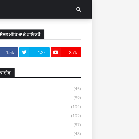
ੂੰ ਸੋਸ਼ਲ ਮੀਡਿਆ ਤੇ ਫਾਲੋ ਕਰੋ
1.5k
1.2k
2.7k
ਕਾਈਵ
(45)
(99)
(104)
(102)
(87)
(43)