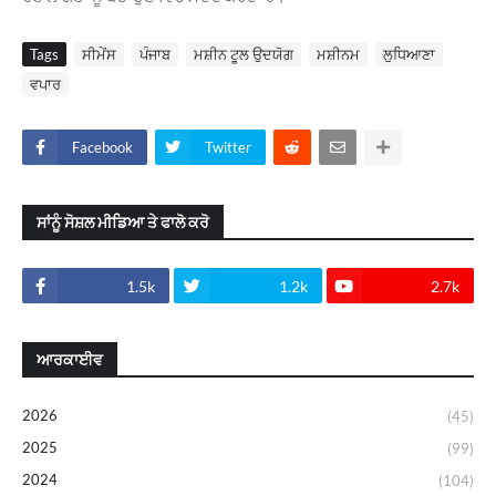
Tags
ਸੀਮੇਂਸ
ਪੰਜਾਬ
ਮਸ਼ੀਨ ਟੂਲ ਉਦਯੋਗ
ਮਸ਼ੀਨਮ
ਲੁਧਿਆਣਾ
ਵਪਾਰ
Facebook
Twitter
ਸਾਂਨੂੰ ਸੋਸ਼ਲ ਮੀਡਿਆ ਤੇ ਫਾਲੋ ਕਰੋ
1.5k
1.2k
2.7k
ਆਰਕਾਈਵ
2026
(45)
2025
(99)
2024
(104)