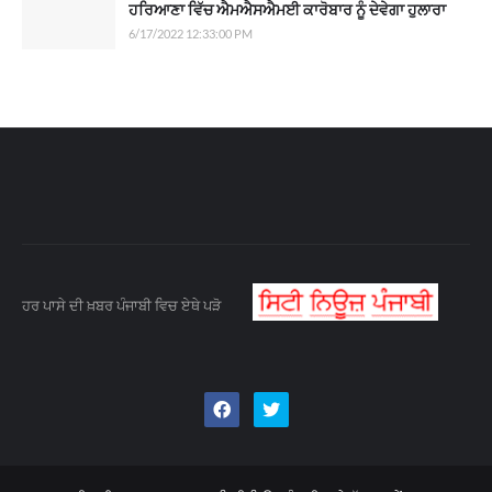
ਹਰਿਆਣਾ ਵਿੱਚ ਐਮਐਸਐਮਈ ਕਾਰੋਬਾਰ ਨੂੰ ਦੇਵੇਗਾ ਹੁਲਾਰਾ
6/17/2022 12:33:00 PM
ਹਰ ਪਾਸੇ ਦੀ ਖ਼ਬਰ ਪੰਜਾਬੀ ਵਿਚ ਏਥੇ ਪੜੋ