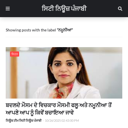
ਸਿਟੀ ਨਿਊਜ਼ ਪੰਜਾਬੀ
Showing posts with the label
ਨਮੂਨੀਆ
ਸਿਹਤ
ਬਦਲਦੇ ਮੌਸਮ ਦੇ ਵਿਚਕਾਰ ਮੌਸਮੀ ਫਲੂ ਅਤੇ ਨਮੂਨੀਆ ਤੋਂ
ਆਪਣੇ ਆਪ ਨੂੰ ਕਿਵੇਂ ਬਚਾਇਆ ਜਾਵੇ
ਨਿਊਜ਼ ਟੀਮ ਸਿਟੀ ਨਿਊਜ਼ ਪੰਜਾਬੀ
-
10/26/2025 02:43:00 PM