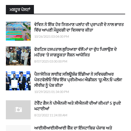
ਮਸ਼ਹੂਰ ਪੋਸਟਾਂ
ਵੇਵਿਨ ਨੇ ਇੱਕ ਹੋਰ ਨਿਰਮਾਣ ਪਲਾਂਟ ਦੀ ਪ੍ਰਾਪਤੀ ਦੇ ਨਾਲ ਭਾਰਤ
ਵਿੱਚ ਆਪਣੀ ਮੌਜੂਦਗੀ ਦਾ ਵਿਸਥਾਰ ਕੀਤਾ
10/26/2021 03:04:00 PM
ਫੋਰਟਿਸ ਹਸਪਤਾਲ ਲੁਧਿਆਣਾ ਵੱਲੋਂ ਮਾਂ ਦਾ ਦੁੱਧ ਪਿਲਾਉਣ ਦੇ
ਮਹੱਤਵ 'ਤੇ ਜਾਗਰੂਕਤਾ ਸੈਸ਼ਨ ਆਯੋਜਿਤ
8/07/2025 03:00:00 PM
ਪੈਨਾਸੋਨਿਕ ਲਾਈਫ ਸਲਿਊਸ਼ੰਜ਼ ਇੰਡੀਆ ਨੇ ਸਵਿਚਗੀਅਰ
ਪੋਰਟਫੋਲੀਓ ਵਿੱਚ ਇੱਕ ਪ੍ਰੀਮੀਅਮ ਐਡੀਸ਼ਨ 'ਯੂ.ਐੱਨ.ਓ ਪਲੱਸ'
ਸੀਰੀਜ਼ ਨੂੰ ਪੇਸ਼ ਕੀਤਾ
10/29/2021 01:34:00 PM
ਟੋਰੈਂਟ ਗੈਸ ਨੇ ਪੀਐਨਜੀ ਅਤੇ ਸੀਐਨਜੀ ਦੀਆਂ ਕੀਮਤਾਂ 5 ਰੁਪਏ
ਘਟਾਈਆਂ
8/22/2022 11:24:00 AM
ਆਈਸੀਆਈਸੀਆਈ ਬੈਂਕ ਦਾ ਇੰਸਟਾਬਿਜ਼ ਪੰਜਾਬ ਅਤੇ