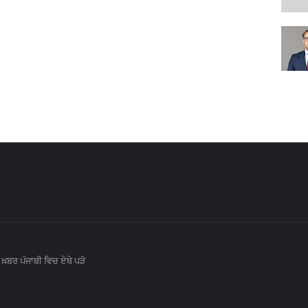
 ਖ਼ਬਰ ਪੰਜਾਬੀ ਵਿਚ ਏਥੇ ਪੜੋ