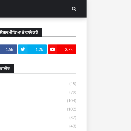
ੂੰ ਸੋਸ਼ਲ ਮੀਡਿਆ ਤੇ ਫਾਲੋ ਕਰੋ
1.5k
1.2k
2.7k
ਕਾਈਵ
(45)
(99)
(104)
(102)
(87)
(43)