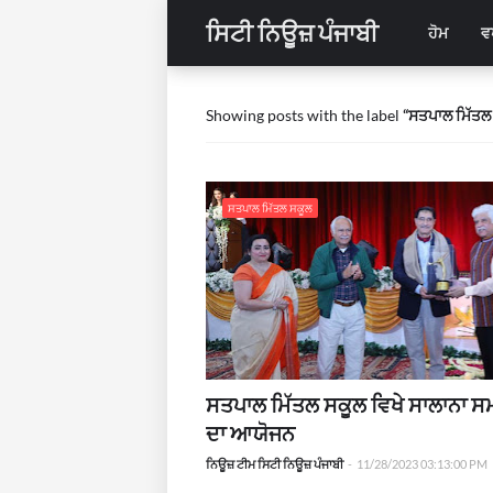
ਸਿਟੀ ਨਿਊਜ਼ ਪੰਜਾਬੀ
ਹੋਮ
ਵ
Showing posts with the label
ਸਤਪਾਲ ਮਿੱਤਲ
ਸਤਪਾਲ ਮਿੱਤਲ ਸਕੂਲ
ਸਤਪਾਲ ਮਿੱਤਲ ਸਕੂਲ ਵਿਖੇ ਸਾਲਾਨਾ 
ਦਾ ਆਯੋਜਨ
ਨਿਊਜ਼ ਟੀਮ ਸਿਟੀ ਨਿਊਜ਼ ਪੰਜਾਬੀ
-
11/28/2023 03:13:00 PM