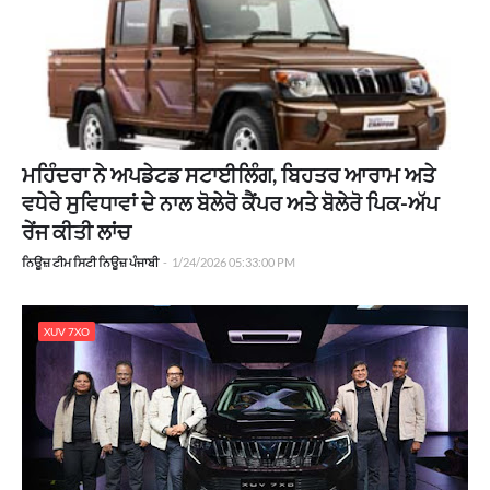
ਮਹਿੰਦਰਾ ਨੇ ਅਪਡੇਟਡ ਸਟਾਈਲਿੰਗ, ਬਿਹਤਰ ਆਰਾਮ ਅਤੇ
ਵਧੇਰੇ ਸੁਵਿਧਾਵਾਂ ਦੇ ਨਾਲ ਬੋਲੇਰੋ ਕੈਂਪਰ ਅਤੇ ਬੋਲੇਰੋ ਪਿਕ-ਅੱਪ
ਰੇਂਜ ਕੀਤੀ ਲਾਂਚ
ਨਿਊਜ਼ ਟੀਮ ਸਿਟੀ ਨਿਊਜ਼ ਪੰਜਾਬੀ
-
1/24/2026 05:33:00 PM
XUV 7XO