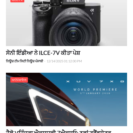
ਸੋਨੀ ਇੰਡੀਆ ਨੇ ILCE-7V ਕੀਤਾ ਪੇਸ਼
ਨਿਊਜ਼ ਟੀਮ ਸਿਟੀ ਨਿਊਜ਼ ਪੰਜਾਬੀ
-
12/14/2025 01:12:00 PM
ਆਟੋਮੋਬਾਇਲ
ਹੈਲੋ ਮਹਿੰਦਰਾ ਐਕਸਯੂਵੀ 7ਐਕਸਓ: ਨਵਾਂ ਟ੍ਰੈਂਡਸੇਟਰ