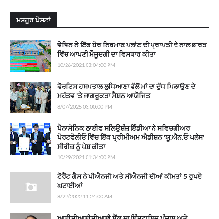
ਮਸ਼ਹੂਰ ਪੋਸਟਾਂ
ਵੇਵਿਨ ਨੇ ਇੱਕ ਹੋਰ ਨਿਰਮਾਣ ਪਲਾਂਟ ਦੀ ਪ੍ਰਾਪਤੀ ਦੇ ਨਾਲ ਭਾਰਤ
ਵਿੱਚ ਆਪਣੀ ਮੌਜੂਦਗੀ ਦਾ ਵਿਸਥਾਰ ਕੀਤਾ
10/26/2021 03:04:00 PM
ਫੋਰਟਿਸ ਹਸਪਤਾਲ ਲੁਧਿਆਣਾ ਵੱਲੋਂ ਮਾਂ ਦਾ ਦੁੱਧ ਪਿਲਾਉਣ ਦੇ
ਮਹੱਤਵ 'ਤੇ ਜਾਗਰੂਕਤਾ ਸੈਸ਼ਨ ਆਯੋਜਿਤ
8/07/2025 03:00:00 PM
ਪੈਨਾਸੋਨਿਕ ਲਾਈਫ ਸਲਿਊਸ਼ੰਜ਼ ਇੰਡੀਆ ਨੇ ਸਵਿਚਗੀਅਰ
ਪੋਰਟਫੋਲੀਓ ਵਿੱਚ ਇੱਕ ਪ੍ਰੀਮੀਅਮ ਐਡੀਸ਼ਨ 'ਯੂ.ਐੱਨ.ਓ ਪਲੱਸ'
ਸੀਰੀਜ਼ ਨੂੰ ਪੇਸ਼ ਕੀਤਾ
10/29/2021 01:34:00 PM
ਟੋਰੈਂਟ ਗੈਸ ਨੇ ਪੀਐਨਜੀ ਅਤੇ ਸੀਐਨਜੀ ਦੀਆਂ ਕੀਮਤਾਂ 5 ਰੁਪਏ
ਘਟਾਈਆਂ
8/22/2022 11:24:00 AM
ਆਈਸੀਆਈਸੀਆਈ ਬੈਂਕ ਦਾ ਇੰਸਟਾਬਿਜ਼ ਪੰਜਾਬ ਅਤੇ