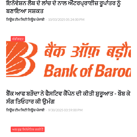
ਇਨੋਵੇਸ਼ਨ ਲੈਬ ਦੇ ਲਾਂਚ ਦੇ ਨਾਲ ਐਂਟਰਪ੍ਰਾਈਜ਼ ਰੂਪਾਂਤਰ ਨੂੰ
ਬਣਾਇਆ ਸਸ਼ਕਤ
ਨਿਊਜ਼ ਟੀਮ ਸਿਟੀ ਨਿਊਜ਼ ਪੰਜਾਬੀ
-
10/03/2025 05:24:00 PM
ਚੰਡੀਗੜ੍ਹ
ਬੈਂਕ ਆਫ ਬੜੌਦਾ ਨੇ ਫੈਸਟਿਵ ਕੈਂਪੇਨ ਦੀ ਕੀਤੀ ਸ਼ੁਰੂਆਤ - ਬੌਬ ਕੇ
ਸੰਗ ਤਿਓਹਾਰ ਕੀ ਉਮੰਗ
ਨਿਊਜ਼ ਟੀਮ ਸਿਟੀ ਨਿਊਜ਼ ਪੰਜਾਬੀ
-
9/30/2025 03:59:00 PM
ਅਬ ਕੁਛ ਸਿਨੇਮੈਟਿਕ ਕਰਤੇਂ ਹੈਂ