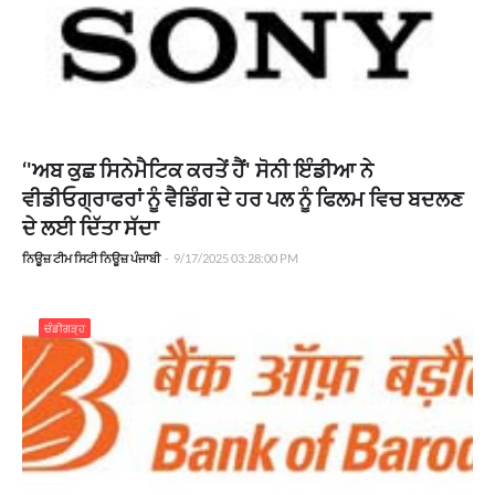
‘'ਅਬ ਕੁਛ ਸਿਨੇਮੈਟਿਕ ਕਰਤੇਂ ਹੈਂ' ਸੋਨੀ ਇੰਡੀਆ ਨੇ
ਵੀਡੀਓਗ੍ਰਾਫਰਾਂ ਨੂੰ ਵੈਡਿੰਗ ਦੇ ਹਰ ਪਲ ਨੂੰ ਫਿਲਮ ਵਿਚ ਬਦਲਣ
ਦੇ ਲਈ ਦਿੱਤਾ ਸੱਦਾ
ਨਿਊਜ਼ ਟੀਮ ਸਿਟੀ ਨਿਊਜ਼ ਪੰਜਾਬੀ
-
9/17/2025 03:28:00 PM
ਚੰਡੀਗੜ੍ਹ