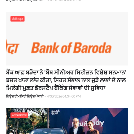
ਚੰਡੀਗੜ੍ਹ
ਬੈਂਕ ਆਫ਼ ਬੜੌਦਾ ਨੇ 'ਬੌਬ ਸੀਨੀਅਰ ਸਿਟੀਜ਼ਨ ਵਿਸ਼ੇਸ਼ ਸਨਮਾਨ'
ਬਚਤ ਖਾਤਾ ਲਾਂਚ ਕੀਤਾ, ਸਿਹਤ ਸੰਭਾਲ ਨਾਲ ਜੁੜੇ ਲਾਭਾਂ ਦੇ ਨਾਲ
ਮਿਲੇਗੀ ਮੁਫ਼ਤ ਡੋਰਸਟੈਪ ਬੈਂਕਿੰਗ ਸੇਵਾਵਾਂ ਦੀ ਸੁਵਿਧਾ
ਨਿਊਜ਼ ਟੀਮ ਸਿਟੀ ਨਿਊਜ਼ ਪੰਜਾਬੀ
-
4/30/2026 04:34:00 PM
ਆਟੋਮੋਬਾਈਲ