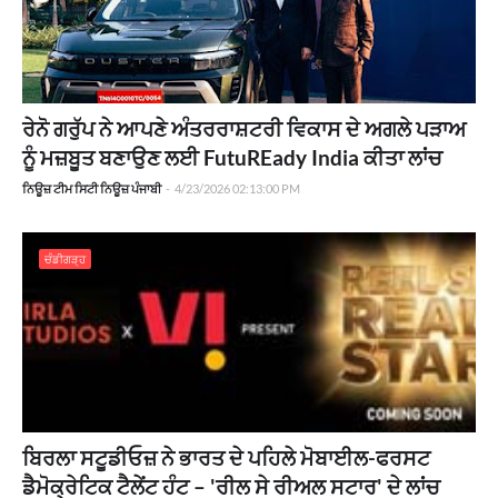
ਰੇਨੋ ਗਰੁੱਪ ਨੇ ਆਪਣੇ ਅੰਤਰਰਾਸ਼ਟਰੀ ਵਿਕਾਸ ਦੇ ਅਗਲੇ ਪੜਾਅ
ਨੂੰ ਮਜ਼ਬੂਤ ​​ਬਣਾਉਣ ਲਈ FutuREady India ਕੀਤਾ ਲਾਂਚ
ਨਿਊਜ਼ ਟੀਮ ਸਿਟੀ ਨਿਊਜ਼ ਪੰਜਾਬੀ
-
4/23/2026 02:13:00 PM
ਚੰਡੀਗੜ੍ਹ
ਬਿਰਲਾ ਸਟੂਡੀਓਜ਼ ਨੇ ਭਾਰਤ ਦੇ ਪਹਿਲੇ ਮੋਬਾਈਲ-ਫਰਸਟ
ਡੈਮੋਕ੍ਰੇਟਿਕ ਟੈਲੇਂਟ ਹੰਟ – 'ਰੀਲ ਸੇ ਰੀਅਲ ਸਟਾਰ' ਦੇ ਲਾਂਚ