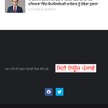
ਹਰਿਆਣਾ ਵਿੱਚ ਐਮਐਸਐਮਈ ਕਾਰੋਬਾਰ ਨੂੰ ਦੇਵੇਗਾ ਹੁਲਾਰਾ
6/17/2022 12:33:00 PM
ਹਰ ਪਾਸੇ ਦੀ ਖ਼ਬਰ ਪੰਜਾਬੀ ਵਿਚ ਏਥੇ ਪੜੋ