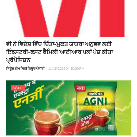
ਵੀ ਨੇ ਵਿਦੇਸ਼ ਵਿੱਚ ਚਿੰਤਾ-ਮੁਕਤ ਯਾਤਰਾ ਅਨੁਭਵ ਲਈ
ਇੰਡਸਟਰੀ-ਫਸਟ ਫੈਮਿਲੀ ਆਈਆਰ ਪਲਾਂ ਪੇਸ਼ ਕੀਤਾ
ਪ੍ਰੋਪੋਜਿਸ਼ਨ
ਨਿਊਜ਼ ਟੀਮ ਸਿਟੀ ਨਿਊਜ਼ ਪੰਜਾਬੀ
-
11/19/2025 04:10:00 PM
ਚੰਡੀਗੜ੍ਹ