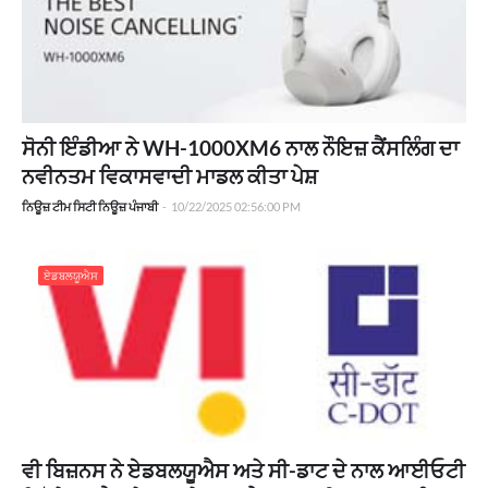
ਸੋਨੀ ਇੰਡੀਆ ਨੇ WH-1000XM6 ਨਾਲ ਨੌਇਜ਼ ਕੈਂਸਲਿੰਗ ਦਾ
ਨਵੀਨਤਮ ਵਿਕਾਸਵਾਦੀ ਮਾਡਲ ਕੀਤਾ ਪੇਸ਼
ਨਿਊਜ਼ ਟੀਮ ਸਿਟੀ ਨਿਊਜ਼ ਪੰਜਾਬੀ
-
10/22/2025 02:56:00 PM
ਏਡਬਲਯੂਐਸ
ਵੀ ਬਿਜ਼ਨਸ ਨੇ ਏਡਬਲਯੂਐਸ ਅਤੇ ਸੀ-ਡਾਟ ਦੇ ਨਾਲ ਆਈਓਟੀ